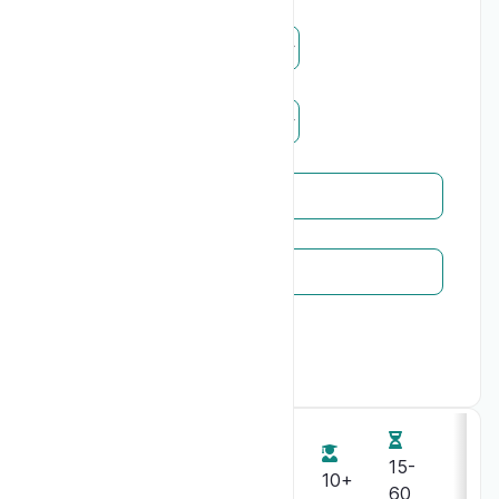
Age minimum
Durée
Mécanismes
Thèmes
FootClub
15-
2
10+
60