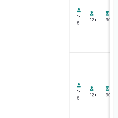
Conseil :
La piste
1-
tordue
12+
90
8
Sherlock
Holmes
Detective
Conseil
Sherlock
Holmes
Detective
Conseil :
Stéphane
Les
Anquetil
masques
1-
12+
90
africains
Arnaud
8
Demaegd
Sherlock
Neriac
Holmes