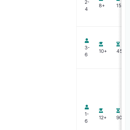
2-
du rail -
Daujean
8+
15
4
Londres
Julien
Delval
Groupe
Projet III
Scotland
E.
3-
Yard
10+
45
Binz-
6
Blanke
Raymond
Edwards
Sherlock
Suzanne
Holmes
Goldberg
1-
Detective
Gary
12+
90
6
Conseil
Grady