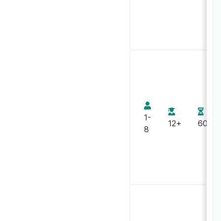
Arnaud
Demaegd
Neriac
Sherlock
Holmes
Detective
Raymond
Conseil :
Edwards
Carlton
1-
House
12+
60
Arnaud
8
Demaegd
Sherlock
Neriac
Holmes
Detective
Conseil
Sherlock
Holmes
Detective