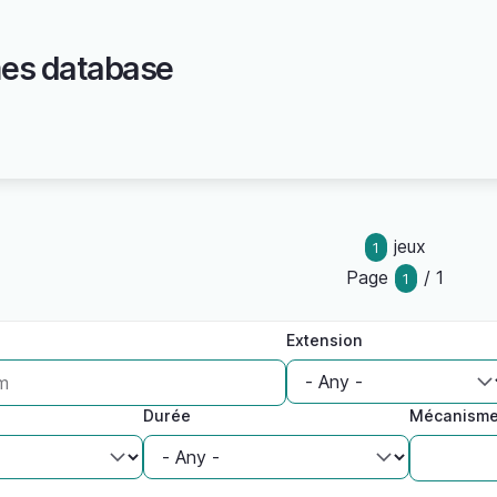
es database
jeux
1
Page
/ 1
1
Extension
Durée
Mécanism