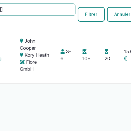
John
Cooper
3-
15
Kory Heath
g
6
10+
20
Fiore
GmbH