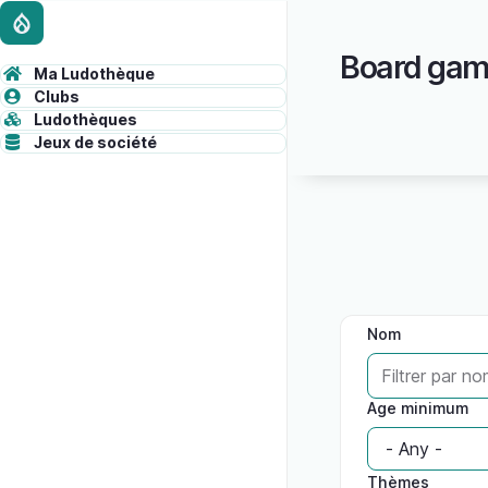
Skip
Administrative
to
Board gam
main
toolbar
Ma Ludothèque
content
ADMINISTRATION
Clubs
content
Ludothèques
Jeux de société
Nom
Age minimum
Thèmes