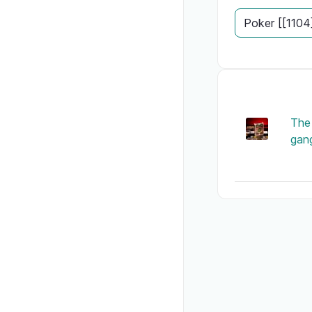
The
gan