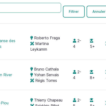
Roberto Fraga
anse des
2-
Martina
s
4
5+
Leykamm
Bruno Cathala
2-
 River
Yohan Servais
4
8+
Régis Torres
Thierry Chapeau
2-
-Piou
Frédéric Pillot
5
5+