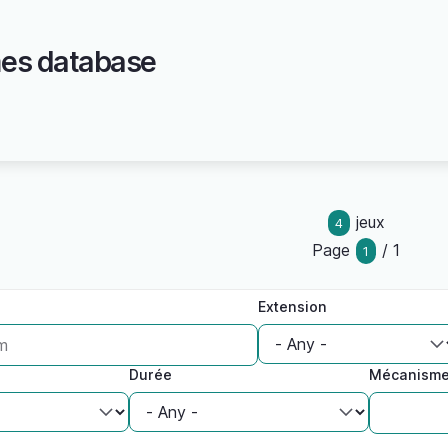
es database
jeux
4
Page
/ 1
1
Extension
Durée
Mécanism