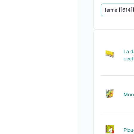
La d
oeuf
Moon
Piou