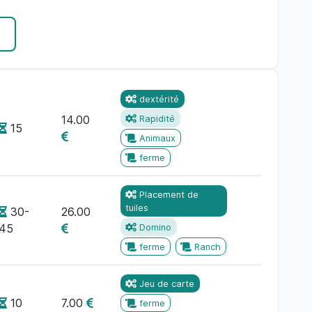
dextérité
14.00
Rapidité
15
Animaux
ferme
Placement de
tuiles
30-
26.00
45
Domino
ferme
Ranch
Jeu de carte
10
7.00
ferme