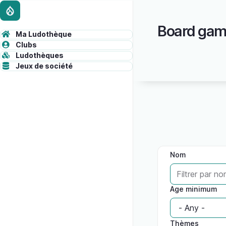
Skip
Administrative
to
Board gam
main
toolbar
Ma Ludothèque
content
ADMINISTRATION
Clubs
content
Ludothèques
Jeux de société
Nom
Age minimum
Thèmes