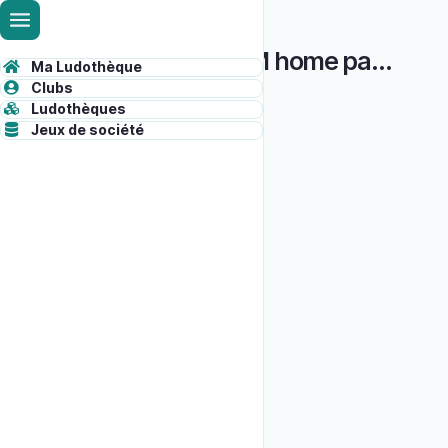
Skip
Administrative
to
Welcome to BGM home page !
main
toolbar
Ma Ludothèque
content
ADMINISTRATION
Clubs
content
Ludothèques
Jeux de société