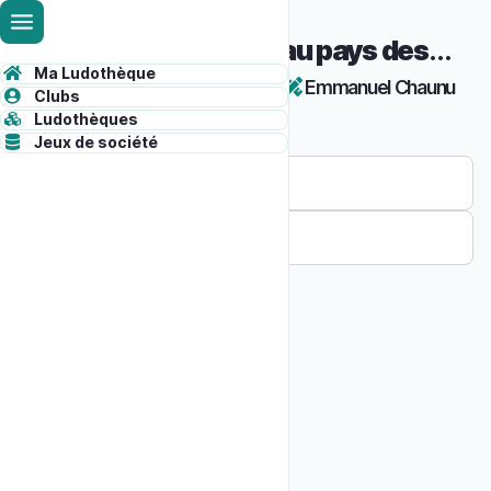
Skip
Administrative
to
50 surprises au pays des fées
main
toolbar
Ma Ludothèque
content
Jean-Luc Bizien
Emmanuel Chaunu
ADMINISTRATION
Clubs
content
Ludothèques
Jeux de société
Informations
Statistiques