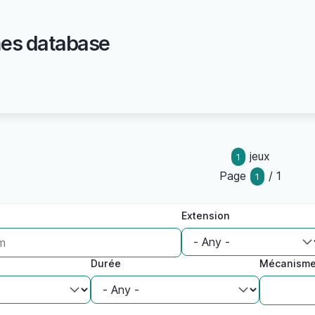
es database
jeux
1
Page
/ 1
1
Extension
Durée
Mécanism