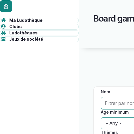
Skip
Administrative
to
Board gam
main
toolbar
Ma Ludothèque
content
ADMINISTRATION
Clubs
content
Ludothèques
Jeux de société
Nom
Age minimum
Thèmes