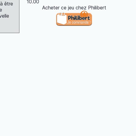
10.00
à être
Acheter ce jeu chez Philibert
e
velle