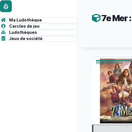
Aller
Contenu
au
7e Mer :
contenu
de
Ma Ludothèque
principal
ADMINISTRATION
Cercles de jeu
la
Ludothèques
barre
Jeux de société
d'outils
administrative
Informations
(onglet
actif)