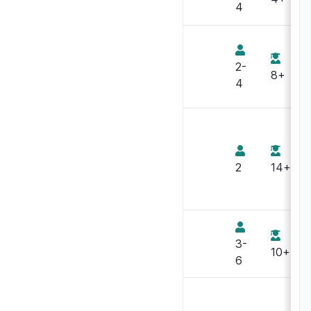
4
Batamo
2-
8+
4
Battlelore -
Seconde
2
14+
Edition
Battlestar
3-
Galactica
10+
6