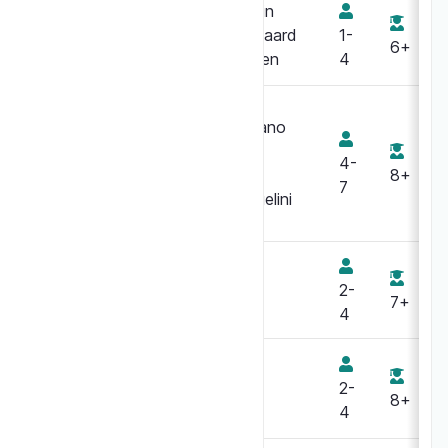
Martin
Bandido
Nedergaard
1-
6+
Andersen
4
Emiliano
Sciarra
Bang!
4-
Alex
8+
7
Pierangelini
Banquet
2-
Royal
7+
4
Barricade
2-
8+
4