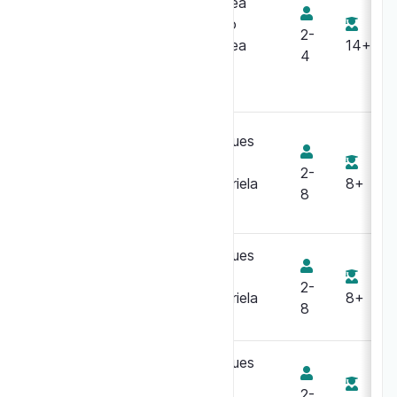
Battlestar
Andrea
Galactica :
Agiolino
2-
Starship
Andrea
14+
4
Battles
Mainini
Jacques
Zeimet
Bazar bizarre
2-
Gabriela
8+
8
Silveira
Jacques
Bazar bizarre
Zeimet
2-
2.0
Gabriela
8+
8
Silveira
Jacques
Bazar bizarre
Zeimet
2-