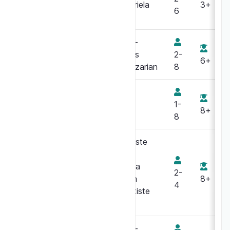
junior
Gabriela
3+
6
Silveira
Jean-
Because
Jacques
2-
potatoes
6+
Derghazarian
8
Big Boggle
1-
8+
8
Baptiste
Derrez
Gricha
Biomos
2-
German
8+
4
Baptiste
Derrez
Jean-