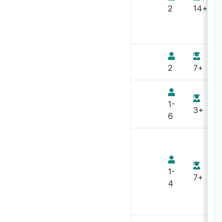
Babel
2
14+
Backgammon
2
7+
Badaboom
1-
3+
6
Baïam
1-
7+
4