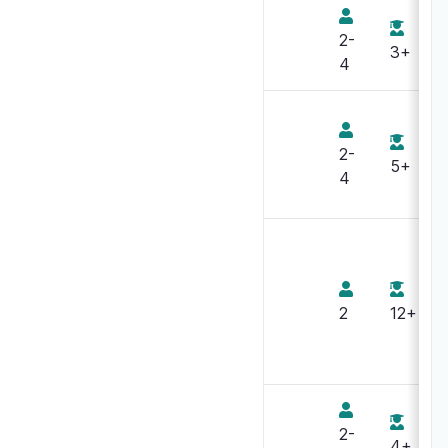
Bata-Waf
2-
3+
4
Bataflash
2-
5+
4
Bataille de la
Marne 1914
2
12+
Batameuh
2-
4+