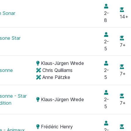
n Sonar
2-
14+
8
sone Star
2-
7+
5
Klaus-Jürgen Wrede
ssonne
Chris Quilliams
2-
7+
Anne Pätzke
5
sonne - Star
Klaus-Jürgen Wrede
2-
dition
7+
5
Frédéric Henry
ne - Animaux
2-