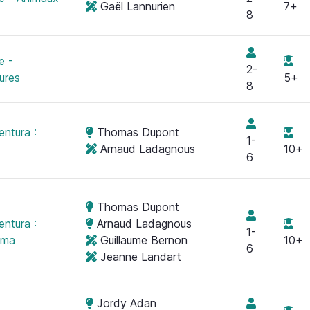
Gaël Lannurien
7+
8
e -
2-
ures
5+
8
entura :
Thomas Dupont
1-
Arnaud Ladagnous
10+
6
Thomas Dupont
entura :
Arnaud Ladagnous
1-
oma
Guillaume Bernon
10+
6
Jeanne Landart
Jordy Adan