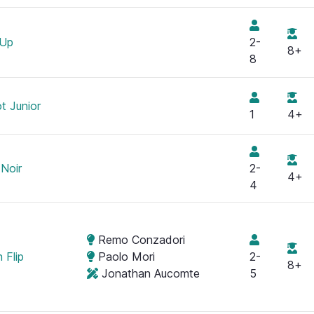
 Up
2-
8+
8
t Junior
1
4+
Noir
2-
4+
4
Remo Conzadori
 Flip
Paolo Mori
2-
8+
Jonathan Aucomte
5