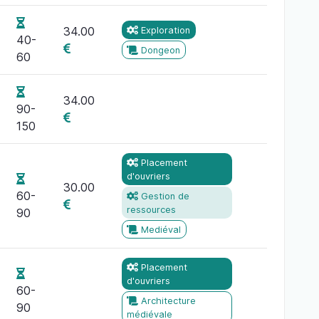
34.00
Exploration
40-
Dongeon
60
34.00
90-
150
Placement
d'ouvriers
30.00
60-
Gestion de
ressources
90
Mediéval
Placement
d'ouvriers
60-
Architecture
90
médiévale