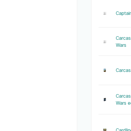
Captai
Carcas
Wars
Carca
Carcas
Wars e
Cardli