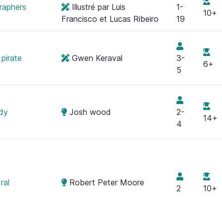
raphers
Illustré par Luis
1-
10+
Francisco et Lucas Ribeiro
19
pirate
Gwen Keraval
3-
6+
5
dy
Josh wood
2-
14+
4
ral
Robert Peter Moore
2
10+