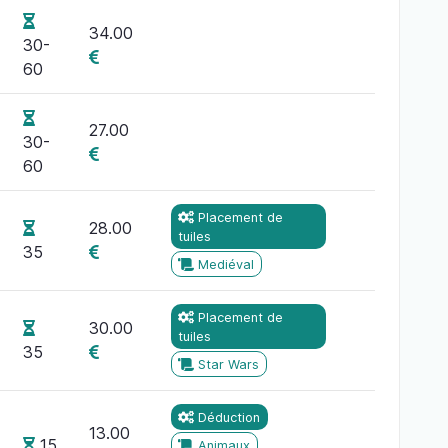
34.00
30-
60
27.00
30-
60
Placement de
28.00
tuiles
35
Mediéval
Placement de
30.00
tuiles
35
Star Wars
Déduction
13.00
15
Animaux