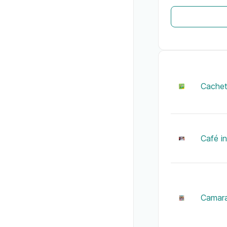
Cachett
Café in
Camar