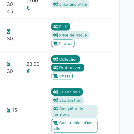
17.00
30-
draw and write
45
Bluff
Prise de risque
30
Pirates
Collection
23.00
Draft ouvert
30
Chats
Jeu en bois
Jeu abstrait
Conquête de
15
territoire
Construction d'une
ville