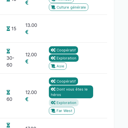
Culture générale
13.00
15
Coopératif
12.00
30-
Exploration
60
Asie
Coopératif
Dont vous êtes le
12.00
héros
60
Exploration
Far West