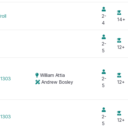
oll
2-
14+
4
2-
12+
5
William Attia
 1303
2-
Andrew Bosley
12+
5
 1303
2-
12+
5