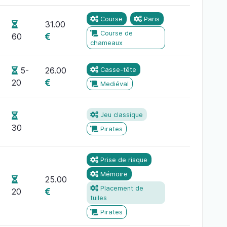
Course
Paris
31.00
Course de
60
chameaux
5-
26.00
Casse-tête
20
Mediéval
Jeu classique
30
Pirates
Prise de risque
Mémoire
25.00
Placement de
20
tuiles
Pirates