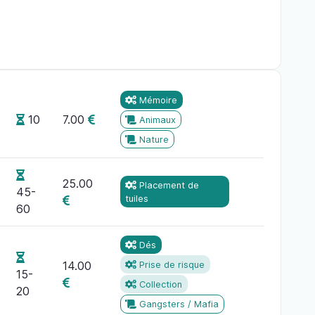
Mémoire
10
7.00
Animaux
Nature
25.00
Placement de
45-
tuiles
60
Dés
14.00
Prise de risque
15-
Collection
20
Gangsters / Mafia