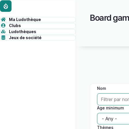
Skip
Administrative
to
Board gam
main
toolbar
Ma Ludothèque
content
ADMINISTRATION
Clubs
content
Ludothèques
Jeux de société
Nom
Age minimum
Thèmes